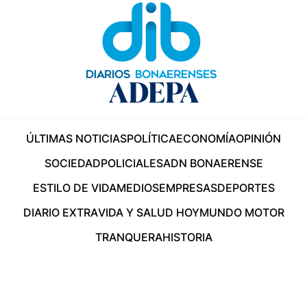
ÚLTIMAS NOTICIAS
POLÍTICA
ECONOMÍA
OPINIÓN
SOCIEDAD
POLICIALES
ADN BONAERENSE
ESTILO DE VIDA
MEDIOS
EMPRESAS
DEPORTES
DIARIO EXTRA
VIDA Y SALUD HOY
MUNDO MOTOR
TRANQUERA
HISTORIA