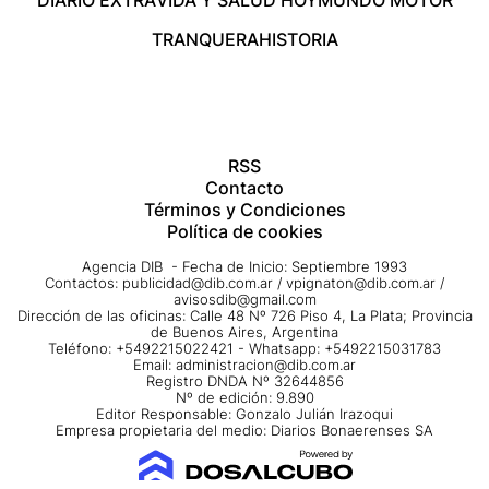
DIARIO EXTRA
VIDA Y SALUD HOY
MUNDO MOTOR
TRANQUERA
HISTORIA
RSS
Contacto
Términos y Condiciones
Política de cookies
Agencia DIB - Fecha de Inicio: Septiembre 1993
Contactos:
publicidad@dib.com.ar
/
vpignaton@dib.com.ar
/
avisosdib@gmail.com
Dirección de las oficinas: Calle 48 Nº 726 Piso 4, La Plata; Provincia
de Buenos Aires, Argentina
Teléfono: +5492215022421 - Whatsapp: +5492215031783
Email:
administracion@dib.com.ar
Registro DNDA Nº 32644856
Nº de edición: 9.890
Editor Responsable: Gonzalo Julián Irazoqui
Empresa propietaria del medio: Diarios Bonaerenses SA