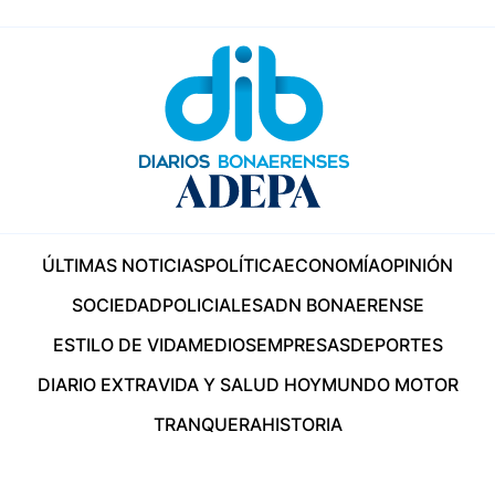
ÚLTIMAS NOTICIAS
POLÍTICA
ECONOMÍA
OPINIÓN
SOCIEDAD
POLICIALES
ADN BONAERENSE
ESTILO DE VIDA
MEDIOS
EMPRESAS
DEPORTES
DIARIO EXTRA
VIDA Y SALUD HOY
MUNDO MOTOR
TRANQUERA
HISTORIA