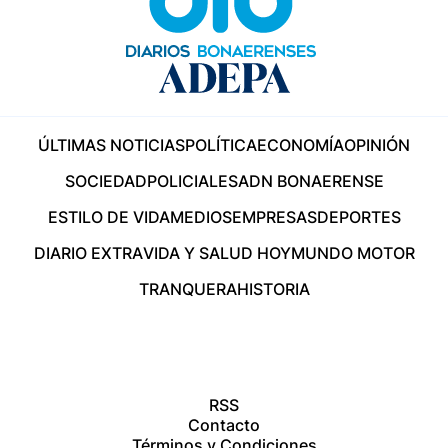
ÚLTIMAS NOTICIAS
POLÍTICA
ECONOMÍA
OPINIÓN
SOCIEDAD
POLICIALES
ADN BONAERENSE
ESTILO DE VIDA
MEDIOS
EMPRESAS
DEPORTES
DIARIO EXTRA
VIDA Y SALUD HOY
MUNDO MOTOR
TRANQUERA
HISTORIA
RSS
Contacto
Términos y Condiciones