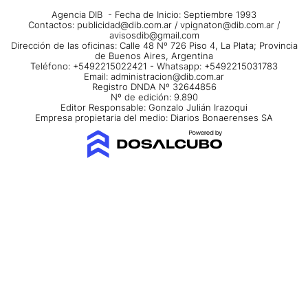
Agencia DIB - Fecha de Inicio: Septiembre 1993
Contactos:
publicidad@dib.com.ar
/
vpignaton@dib.com.ar
/
avisosdib@gmail.com
Dirección de las oficinas: Calle 48 Nº 726 Piso 4, La Plata; Provincia
de Buenos Aires, Argentina
Teléfono: +5492215022421 - Whatsapp: +5492215031783
Email:
administracion@dib.com.ar
Registro DNDA Nº 32644856
Nº de edición: 9.890
Editor Responsable: Gonzalo Julián Irazoqui
Empresa propietaria del medio: Diarios Bonaerenses SA