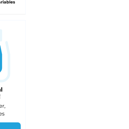
riables
l
!
er,
es