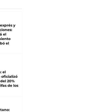
 exprés y
ciones:
á el
miento
bó el
: el
oficializó
 del 20%
ifas de los
tano: