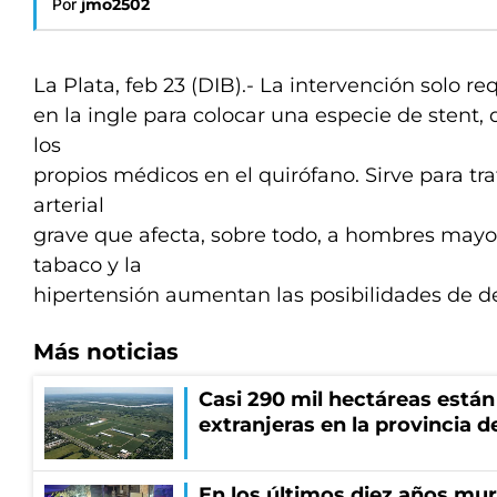
Por
jmo2502
La Plata, feb 23 (DIB).- La intervención solo re
en la ingle para colocar una especie de stent,
los
propios médicos en el quirófano. Sirve para t
arterial
grave que afecta, sobre todo, a hombres mayor
tabaco y la
hipertensión aumentan las posibilidades de des
Más noticias
Casi 290 mil hectáreas está
extranjeras en la provincia 
En los últimos diez años mu