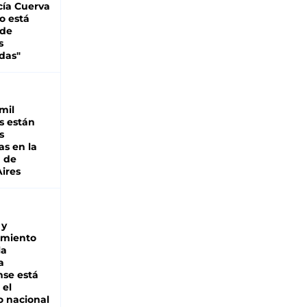
cía Cuerva
o está
 de
s
das"
mil
s están
s
as en la
a de
ires
 y
miento
la
a
se está
 el
 nacional