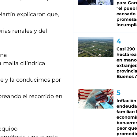
para Gar
"el puebl
Martín explicaron que,
cansado
promesa
incumpli
rias renales y del
Casi 290 
una
hectárea
en mano
 malla cilíndrica
extranjer
provinci
Buenos A
le y la conducimos por
reando el recorrido en
Inflación
endeuda
familiar: 
economí
bonaeren
 equipo
peor que
promedio