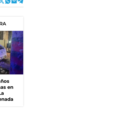
ORA
años
nas en
La
senada