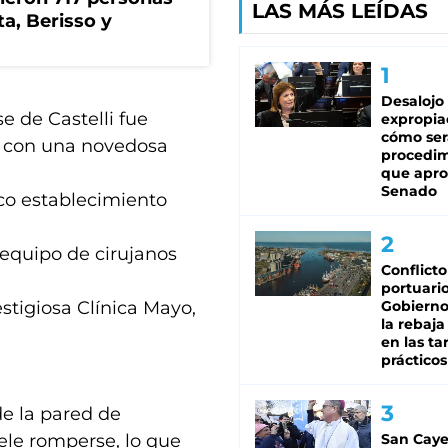
LAS MÁS LEÍDAS
ta, Berisso y
Desalojo
 de Castelli fue
expropia
cómo ser
 con una novedosa
procedi
que apro
Senado
ico establecimiento
n equipo de cirujanos
Conflicto
portuario
estigiosa Clínica Mayo,
Gobierno 
la rebaja
en las tar
prácticos
de la pared de
uele romperse, lo que
San Caye