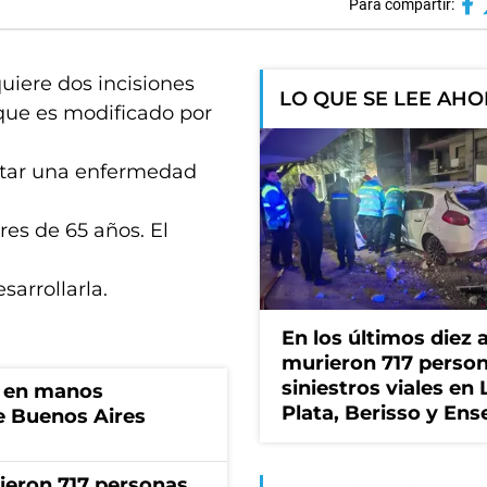
Para compartir:
quiere dos incisiones
LO QUE SE LEE AH
 que es modificado por
ratar una enfermedad
es de 65 años. El
arrollarla.
En los últimos diez 
murieron 717 perso
siniestros viales en 
n en manos
Plata, Berisso y En
de Buenos Aires
rieron 717 personas