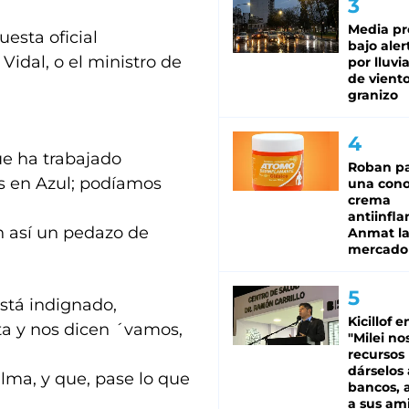
Media pr
uesta oficial
bajo aler
idal, o el ministro de
por lluvi
de viento
granizo
ue ha trabajado
Roban pa
os en Azul; podíamos
una cono
crema
antiinfla
n así un pedazo de
Anmat la 
mercado
stá indignado,
Kicillof e
ta y nos dicen ´vamos,
"Milei no
recursos
dárselos 
lma, y que, pase lo que
bancos, a
a sus am