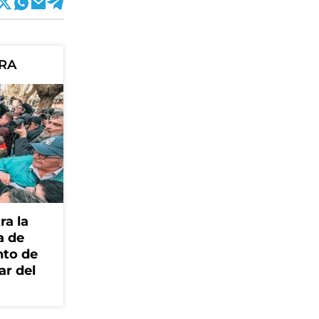
ORA
ra la
a de
nto de
ar del