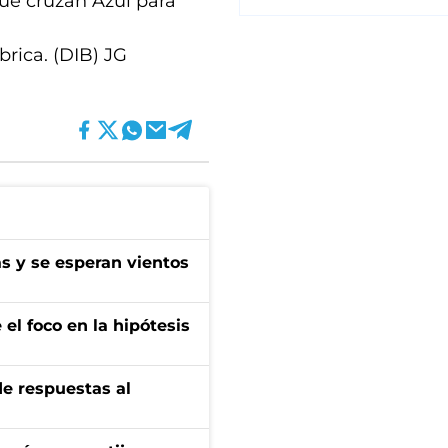
que cruzan Azul para
brica. (DIB) JG
as y se esperan vientos
el foco en la hipótesis
de respuestas al