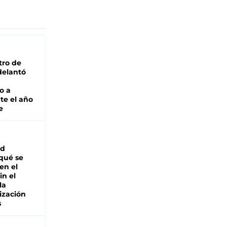
tro de
adelantó
o a
te el año
e
ad
 qué se
en el
in el
la
ización
s