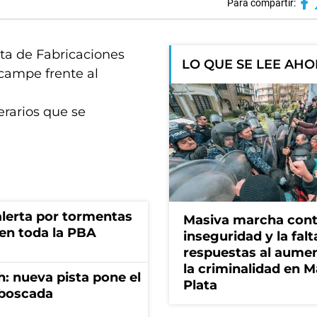
Para compartir:
nta de Fabricaciones
LO QUE SE LEE AH
acampe frente al
erarios que se
 alerta por tormentas
Masiva marcha cont
 en toda la PBA
inseguridad y la falt
respuestas al aume
la criminalidad en M
: nueva pista pone el
Plata
mboscada