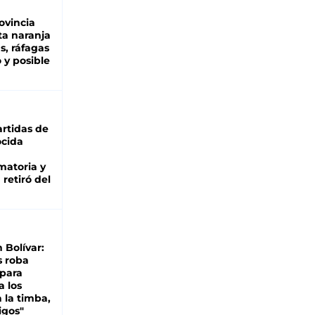
ovincia
ta naranja
as, ráfagas
 y posible
rtidas de
cida
matoria y
retiró del
n Bolívar:
s roba
 para
a los
 la timba,
igos"