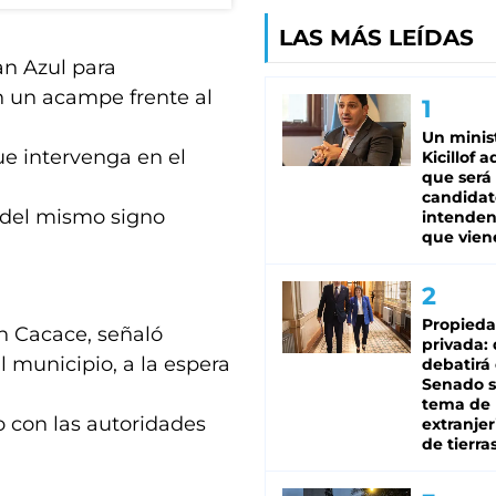
LAS MÁS LEÍDAS
an Azul para
on un acampe frente al
Un minis
ue intervenga en el
Kicillof 
que será
candidat
 del mismo signo
intenden
que vien
Propied
n Cacace, señaló
privada:
 municipio, a la espera
debatirá 
Senado s
tema de 
o con las autoridades
extranjer
de tierra