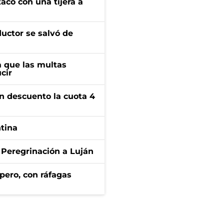
tacó con una tijera a
ductor se salvó de
 que las multas
cir
n descuento la cuota 4
ntina
 Peregrinación a Luján
pero, con ráfagas