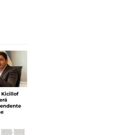
Kicillof
erá
tendente
ne