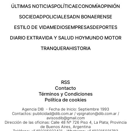
ÚLTIMAS NOTICIAS
POLÍTICA
ECONOMÍA
OPINIÓN
SOCIEDAD
POLICIALES
ADN BONAERENSE
ESTILO DE VIDA
MEDIOS
EMPRESAS
DEPORTES
DIARIO EXTRA
VIDA Y SALUD HOY
MUNDO MOTOR
TRANQUERA
HISTORIA
RSS
Contacto
Términos y Condiciones
Política de cookies
Agencia DIB - Fecha de Inicio: Septiembre 1993
Contactos:
publicidad@dib.com.ar
/
vpignaton@dib.com.ar
/
avisosdib@gmail.com
Dirección de las oficinas: Calle 48 Nº 726 Piso 4, La Plata; Provincia
de Buenos Aires, Argentina