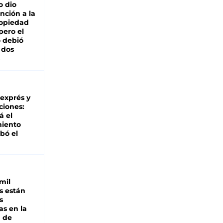
o dio
nción a la
ropiedad
pero el
 debió
 dos
 exprés y
ciones:
á el
miento
bó el
mil
s están
s
as en la
a de