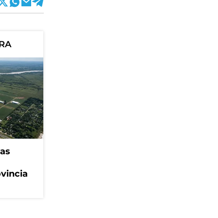
ORA
eas
ovincia