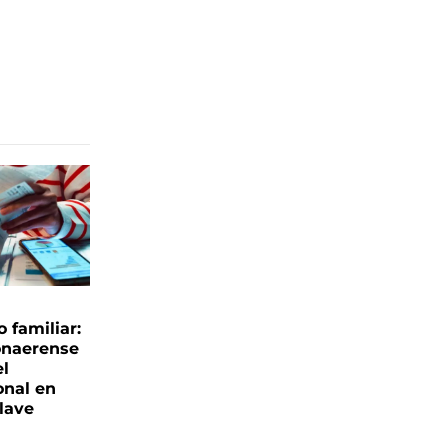
familiar:
onaerense
el
onal en
clave