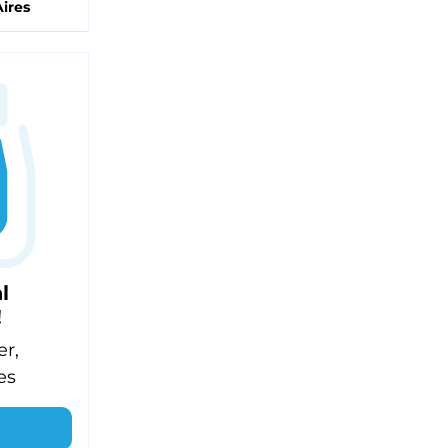
ires
l
!
er,
es