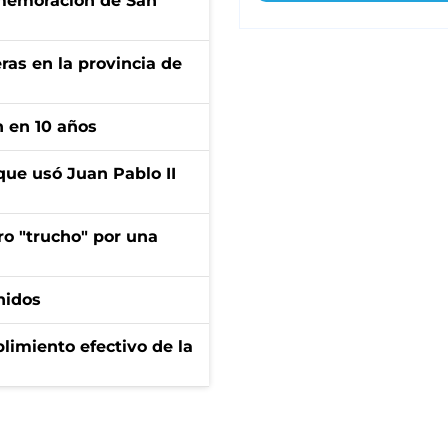
onmemoración de San
ras en la provincia de
n en 10 años
que usó Juan Pablo II
ro "trucho" por una
nidos
limiento efectivo de la