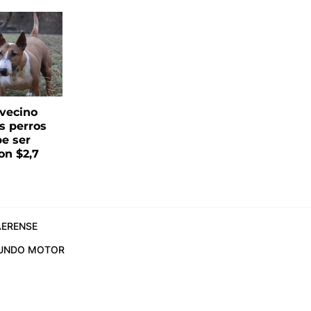
vecino
s perros
be ser
on $2,7
ERENSE
UNDO MOTOR