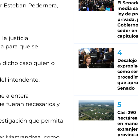
El Senad
r Esteban Pedernera,
media sa
ley de p
privada, 
Gobierno
ceder en
capítulos
la justicia
a para que se
Desalojo
 dicho caso quien o
expropia
cómo ser
procedi
del intendente.
que apro
Senado
e a entera
ue fueran necesarios y
Casi 290 
hectárea
vestigación que permita
en mano
extranjer
provinci
ter Mastrandrea, como