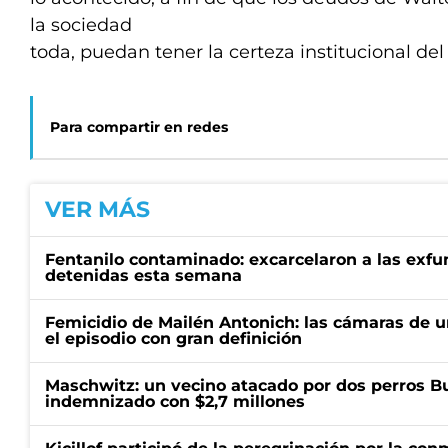
la sociedad
toda, puedan tener la certeza institucional de
Para compartir en redes
VER MÁS
Fentanilo contaminado: excarcelaron a las exf
detenidas esta semana
Femicidio de Mailén Antonich: las cámaras de u
el episodio con gran definición
Maschwitz: un vecino atacado por dos perros Bul
indemnizado con $2,7 millones