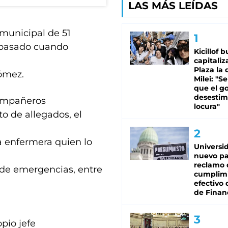
LAS MÁS LEÍDAS
municipal de 51
s pasado cuando
Kicillof 
capitaliz
Plaza la 
ómez.
Milei: "S
que el g
desestim
compañeros
locura"
to de allegados, el
a enfermera quien lo
Universi
nuevo pa
reclamo 
o de emergencias, entre
cumplim
efectivo 
de Finan
opio jefe