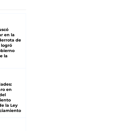
buscó
ar en la
derrota de
e logró
obierno
e la
dades:
ro en
del
iento
de la Ley
ciamiento