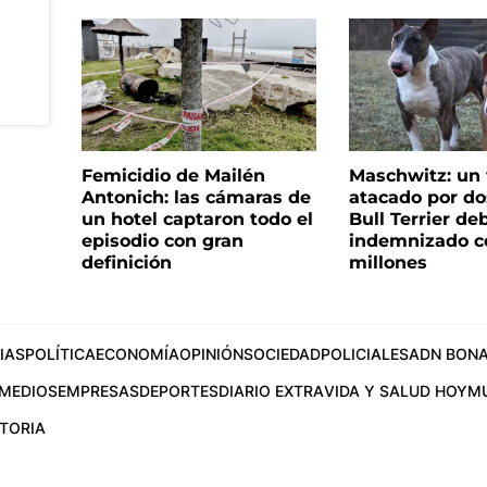
Femicidio de Mailén
Maschwitz: un 
Antonich: las cámaras de
atacado por do
un hotel captaron todo el
Bull Terrier de
episodio con gran
indemnizado c
definición
millones
IAS
POLÍTICA
ECONOMÍA
OPINIÓN
SOCIEDAD
POLICIALES
ADN BONA
MEDIOS
EMPRESAS
DEPORTES
DIARIO EXTRA
VIDA Y SALUD HOY
M
STORIA