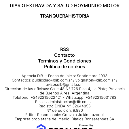
DIARIO EXTRA
VIDA Y SALUD HOY
MUNDO MOTOR
TRANQUERA
HISTORIA
RSS
Contacto
Términos y Condiciones
Política de cookies
Agencia DIB - Fecha de Inicio: Septiembre 1993
Contactos:
publicidad@dib.com.ar
/
vpignaton@dib.com.ar
/
avisosdib@gmail.com
Dirección de las oficinas: Calle 48 Nº 726 Piso 4, La Plata; Provincia
de Buenos Aires, Argentina
Teléfono: +5492215022421 - Whatsapp: +5492215031783
Email:
administracion@dib.com.ar
Registro DNDA Nº 32644856
Nº de edición: 9.890
Editor Responsable: Gonzalo Julián Irazoqui
Empresa propietaria del medio: Diarios Bonaerenses SA