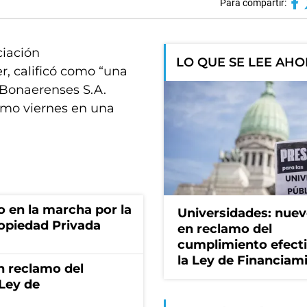
Para compartir:
ciación
LO QUE SE LEE AH
, calificó como “una
Bonaerenses S.A.
ximo viernes en una
o en la marcha por la
Universidades: nuev
ropiedad Privada
en reclamo del
cumplimiento efect
la Ley de Financiam
n reclamo del
 Ley de