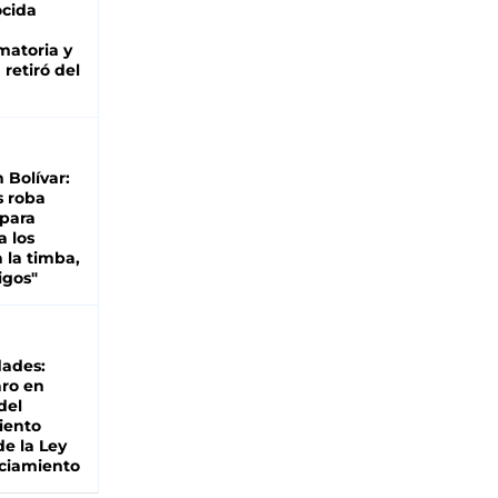
cida
matoria y
retiró del
n Bolívar:
s roba
 para
a los
 la timba,
igos"
dades:
ro en
del
iento
de la Ley
ciamiento