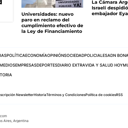
d
La Cámara Arg
Israelí despidió
embajador Eyal
Universidades: nuevo
paro en reclamo del
cumplimiento efectivo de
la Ley de Financiamiento
IAS
POLÍTICA
ECONOMÍA
OPINIÓN
SOCIEDAD
POLICIALES
ADN BONA
MEDIOS
EMPRESAS
DEPORTES
DIARIO EXTRA
VIDA Y SALUD HOY
M
STORIA
scripción Newsletter
Historia
Términos y Condiciones
Política de cookies
RSS
.com
os Aires, Argentina