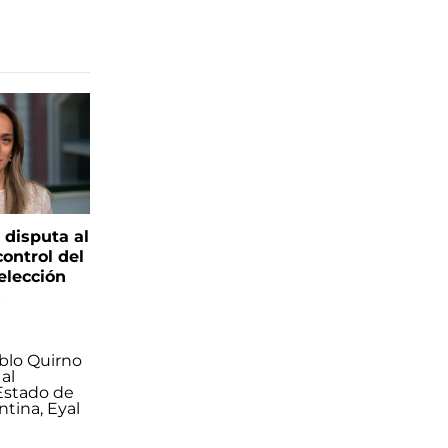
 disputa al
control del
elección
s