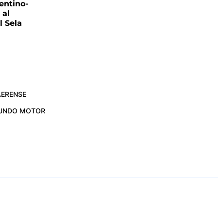
entino-
 al
 Sela
ERENSE
UNDO MOTOR