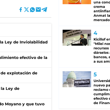
una cono
crema
antiinfla
Anmat la 
mercado
Kicillof e
la Ley de Inviolabilidad
"Milei no
recursos
dárselos 
bancos, a
limiento efectivo de la
a sus am
de explotación de
Universi
nuevo pa
 la Ley de
reclamo 
cumplim
efectivo 
de Finan
do Moyano y que tuvo