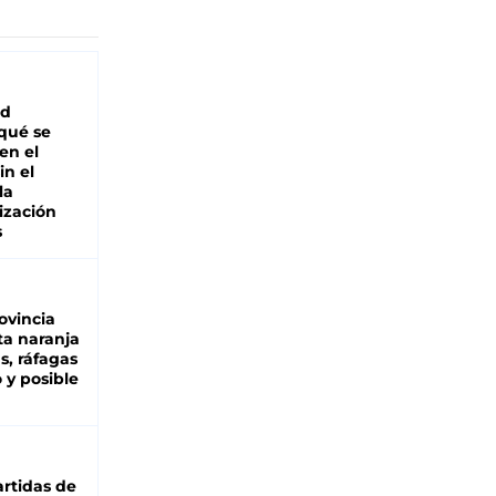
ad
 qué se
en el
in el
la
ización
s
ovincia
ta naranja
as, ráfagas
 y posible
rtidas de