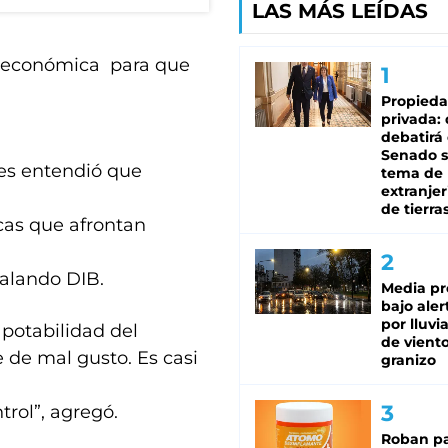
LAS MÁS LEÍDAS
i económica para que
Propied
privada:
debatirá 
Senado s
es entendió que
tema de 
extranjer
de tierra
cas que afrontan
ñalando DIB.
Media pr
bajo aler
por lluvi
potabilidad del
de viento
 de mal gusto. Es casi
granizo
rol”, agregó.
Roban pa