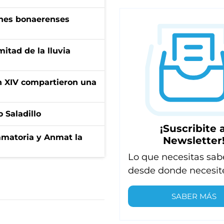
enes bonaerenses
itad de la lluvia
ón XIV compartieron una
 Saladillo
¡Suscribite a
amatoria y Anmat la
Newsletter
Lo que necesitas sab
desde donde necesit
SABER MÁS