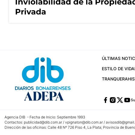
Inviolabilidad de la Propieda
Privada
ÚLTIMAS NOTIC
ESTILO DE VIDA
TRANQUERA
HI
Su
Agencia DIB - Fecha de Inicio: Septiembre 1993
Contactos:
publicidad@dib.com.ar
/
vpignaton@dib.com.ar
/
avisosdib@gmail
Dirección de las oficinas: Calle 48 Nº 726 Piso 4, La Plata; Provincia de Buen
Teléfono: +5492215022421 - Whatsapp: +5492215031783