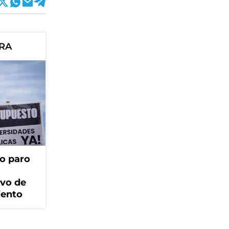
ORA
o paro
ivo de
iento