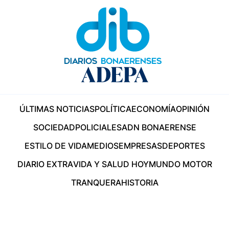
ÚLTIMAS NOTICIAS
POLÍTICA
ECONOMÍA
OPINIÓN
SOCIEDAD
POLICIALES
ADN BONAERENSE
ESTILO DE VIDA
MEDIOS
EMPRESAS
DEPORTES
DIARIO EXTRA
VIDA Y SALUD HOY
MUNDO MOTOR
TRANQUERA
HISTORIA