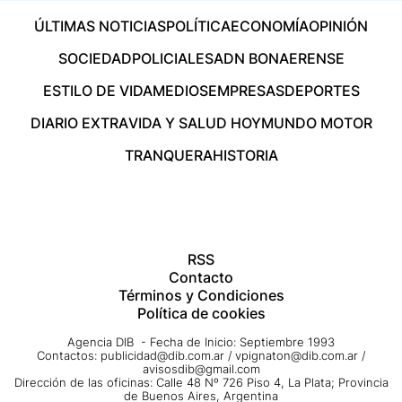
ÚLTIMAS NOTICIAS
POLÍTICA
ECONOMÍA
OPINIÓN
SOCIEDAD
POLICIALES
ADN BONAERENSE
ESTILO DE VIDA
MEDIOS
EMPRESAS
DEPORTES
DIARIO EXTRA
VIDA Y SALUD HOY
MUNDO MOTOR
TRANQUERA
HISTORIA
RSS
Contacto
Términos y Condiciones
Política de cookies
Agencia DIB - Fecha de Inicio: Septiembre 1993
Contactos:
publicidad@dib.com.ar
/
vpignaton@dib.com.ar
/
avisosdib@gmail.com
Dirección de las oficinas: Calle 48 Nº 726 Piso 4, La Plata; Provincia
de Buenos Aires, Argentina