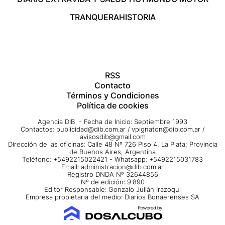
TRANQUERA
HISTORIA
RSS
Contacto
Términos y Condiciones
Política de cookies
Agencia DIB - Fecha de Inicio: Septiembre 1993
Contactos:
publicidad@dib.com.ar
/
vpignaton@dib.com.ar
/
avisosdib@gmail.com
Dirección de las oficinas: Calle 48 Nº 726 Piso 4, La Plata; Provincia
de Buenos Aires, Argentina
Teléfono: +5492215022421 - Whatsapp: +5492215031783
Email:
administracion@dib.com.ar
Registro DNDA Nº 32644856
Nº de edición: 9.890
Editor Responsable: Gonzalo Julián Irazoqui
Empresa propietaria del medio: Diarios Bonaerenses SA