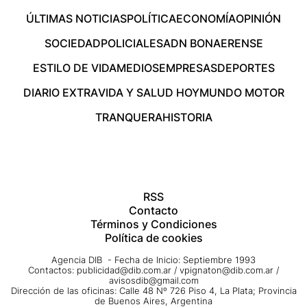
ÚLTIMAS NOTICIAS
POLÍTICA
ECONOMÍA
OPINIÓN
SOCIEDAD
POLICIALES
ADN BONAERENSE
ESTILO DE VIDA
MEDIOS
EMPRESAS
DEPORTES
DIARIO EXTRA
VIDA Y SALUD HOY
MUNDO MOTOR
TRANQUERA
HISTORIA
RSS
Contacto
Términos y Condiciones
Política de cookies
Agencia DIB - Fecha de Inicio: Septiembre 1993
Contactos:
publicidad@dib.com.ar
/
vpignaton@dib.com.ar
/
avisosdib@gmail.com
Dirección de las oficinas: Calle 48 Nº 726 Piso 4, La Plata; Provincia
de Buenos Aires, Argentina