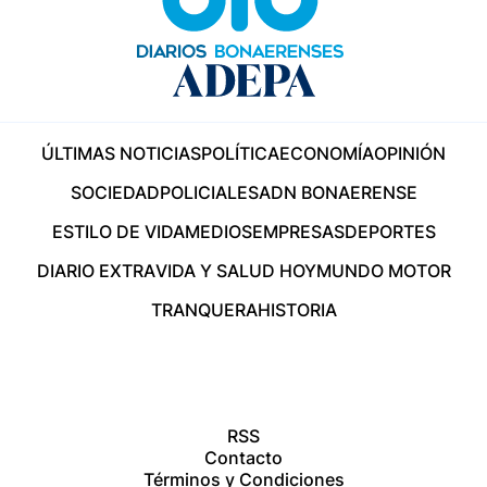
ÚLTIMAS NOTICIAS
POLÍTICA
ECONOMÍA
OPINIÓN
SOCIEDAD
POLICIALES
ADN BONAERENSE
ESTILO DE VIDA
MEDIOS
EMPRESAS
DEPORTES
DIARIO EXTRA
VIDA Y SALUD HOY
MUNDO MOTOR
TRANQUERA
HISTORIA
RSS
Contacto
Términos y Condiciones