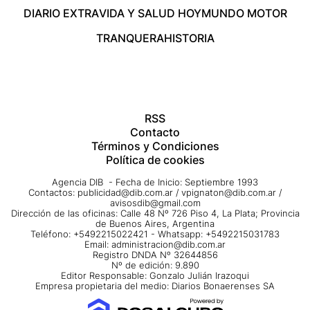
DIARIO EXTRA
VIDA Y SALUD HOY
MUNDO MOTOR
TRANQUERA
HISTORIA
RSS
Contacto
Términos y Condiciones
Política de cookies
Agencia DIB - Fecha de Inicio: Septiembre 1993
Contactos:
publicidad@dib.com.ar
/
vpignaton@dib.com.ar
/
avisosdib@gmail.com
Dirección de las oficinas: Calle 48 Nº 726 Piso 4, La Plata; Provincia
de Buenos Aires, Argentina
Teléfono: +5492215022421 - Whatsapp: +5492215031783
Email:
administracion@dib.com.ar
Registro DNDA Nº 32644856
Nº de edición: 9.890
Editor Responsable: Gonzalo Julián Irazoqui
Empresa propietaria del medio: Diarios Bonaerenses SA