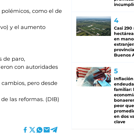
incumpli
 polémicos, como el de
ivo) y el aumento
Casi 290 
hectárea
en mano
extranjer
provinci
Buenos A
s de paro,
nieron con autoridades
Inflación
 cambios, pero desde
endeuda
familiar: 
economí
 de las reformas. (DIB)
bonaeren
peor que
promedio
en dos va
clave