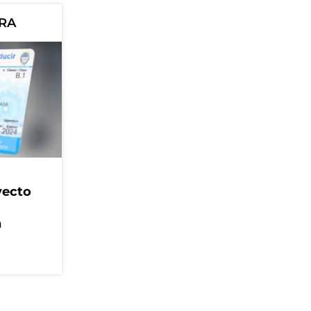
ORA
yecto
n