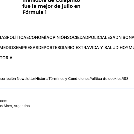
maniobra de Colapinto
fue la mejor de julio en
Fórmula 1
IAS
POLÍTICA
ECONOMÍA
OPINIÓN
SOCIEDAD
POLICIALES
ADN BONA
MEDIOS
EMPRESAS
DEPORTES
DIARIO EXTRA
VIDA Y SALUD HOY
M
STORIA
scripción Newsletter
Historia
Términos y Condiciones
Política de cookies
RSS
.com
os Aires, Argentina