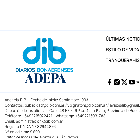
ÚLTIMAS NOTIC
ESTILO DE VIDA
TRANQUERA
HI
Su
Agencia DIB - Fecha de Inicio: Septiembre 1993
Contactos:
publicidad@dib.com.ar
/
vpignaton@dib.com.ar
/
avisosdib@gmail
Dirección de las oficinas: Calle 48 Nº 726 Piso 4, La Plata; Provincia de Buen
Teléfono: +5492215022421 - Whatsapp: +5492215031783
Email:
administracion@dib.com.ar
Registro DNDA Nº 32644856
Nº de edición: 9.890
Editor Responsable: Gonzalo Julián Irazoqui