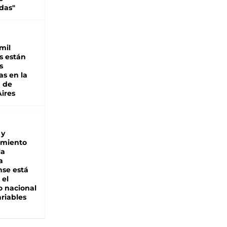
das"
mil
s están
s
as en la
a de
ires
 y
miento
la
a
se está
 el
 nacional
riables