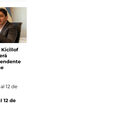
Kicillof
erá
tendente
ne
l 12 de
6