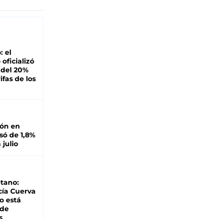
: el
oficializó
 del 20%
ifas de los
ión en
ó de 1,8%
 julio
tano:
cía Cuerva
o está
 de
s