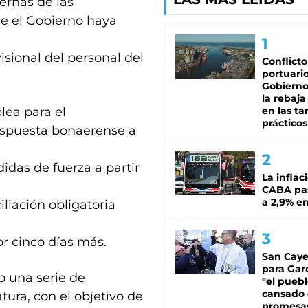
ernas de las
ue el Gobierno haya
sional del personal del
Conflicto
portuario
Gobierno 
la rebaja
ea para el
en las tar
prácticos
respuesta bonaerense a
idas de fuerza a partir
La inflac
CABA pas
a 2,9% en
liación obligatoria
or cinco días más.
San Caye
para Gar
o una serie de
"el puebl
cansado
tura, con el objetivo de
promesa