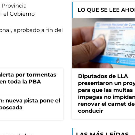
o Provincia
LO QUE SE LEE AH
i el Gobierno
onal, aprobado a fin del
 alerta por tormentas
Diputados de LLA
 en toda la PBA
presentaron un pro
para que las multas
impagas no impida
: nueva pista pone el
renovar el carnet de
mboscada
conducir
LAS MÁS LEÍDAS