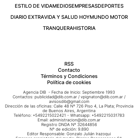
ESTILO DE VIDA
MEDIOS
EMPRESAS
DEPORTES
DIARIO EXTRA
VIDA Y SALUD HOY
MUNDO MOTOR
TRANQUERA
HISTORIA
RSS
Contacto
Términos y Condiciones
Política de cookies
Agencia DIB - Fecha de Inicio: Septiembre 1993
Contactos:
publicidad@dib.com.ar
/
vpignaton@dib.com.ar
/
avisosdib@gmail.com
Dirección de las oficinas: Calle 48 Nº 726 Piso 4, La Plata; Provincia
de Buenos Aires, Argentina
Teléfono: +5492215022421 - Whatsapp: +5492215031783
Email:
administracion@dib.com.ar
Registro DNDA Nº 32644856
Nº de edición: 9.890
Editor Responsable: Gonzalo Julián Irazoqui