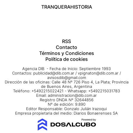
TRANQUERA
HISTORIA
RSS
Contacto
Términos y Condiciones
Política de cookies
Agencia DIB - Fecha de Inicio: Septiembre 1993
Contactos:
publicidad@dib.com.ar
/
vpignaton@dib.com.ar
/
avisosdib@gmail.com
Dirección de las oficinas: Calle 48 Nº 726 Piso 4, La Plata; Provincia
de Buenos Aires, Argentina
Teléfono: +5492215022421 - Whatsapp: +5492215031783
Email:
administracion@dib.com.ar
Registro DNDA Nº 32644856
Nº de edición: 9.890
Editor Responsable: Gonzalo Julián Irazoqui
Empresa propietaria del medio: Diarios Bonaerenses SA