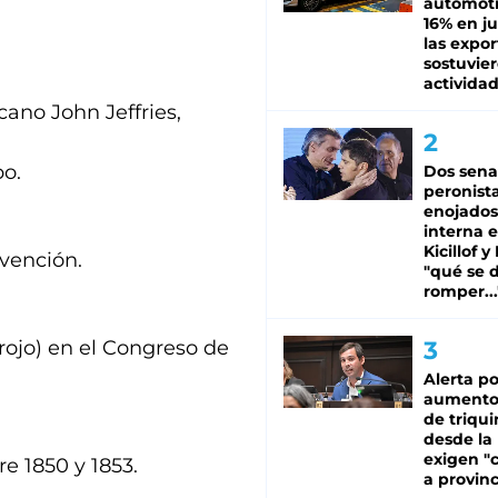
automotr
16% en ju
las expo
sostuvier
activida
ano John Jeffries,
bo.
Dos sena
peronista
enojados
interna 
Kicillof y
nvención.
"qué se 
romper...
 rojo) en el Congreso de
Alerta po
aumento
de triqui
desde la
exigen "c
e 1850 y 1853.
a provinc