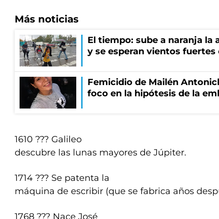
Más noticias
El tiempo: sube a naranja la
y se esperan vientos fuertes
Femicidio de Mailén Antonich
foco en la hipótesis de la e
1610 ??? Galileo
descubre las lunas mayores de Júpiter.
1714 ??? Se patenta la
máquina de escribir (que se fabrica años desp
1768 ??? Nace José