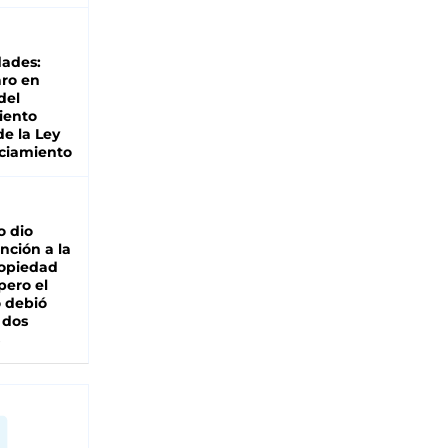
dades:
ro en
del
iento
de la Ley
ciamiento
o dio
nción a la
ropiedad
pero el
 debió
 dos