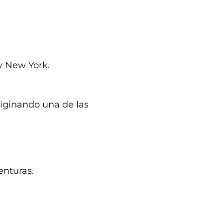
 y New York.
riginando una de las
enturas.