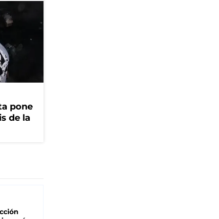
ta pone
is de la
cción