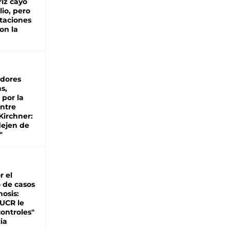
iz cayó
lio, pero
rtaciones
on la
d
dores
s,
 por la
entre
 Kirchner:
dejen de
"
r el
 de casos
nosis:
 UCR le
ontroles"
ia