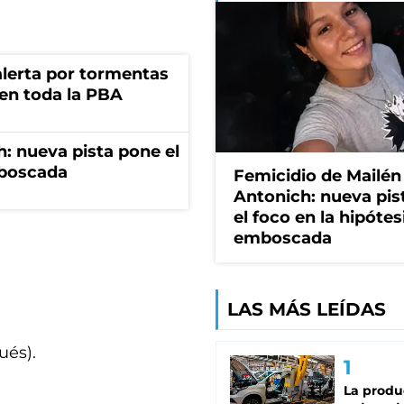
 alerta por tormentas
 en toda la PBA
: nueva pista pone el
mboscada
Femicidio de Mailén
Antonich: nueva pis
el foco en la hipótes
emboscada
LAS MÁS LEÍDAS
ués).
La produ