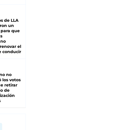
s de LLA
ron un
 para que
as
 no
renovar el
e conducir
rno no
 los votos
e retirar
lo de
ización
s