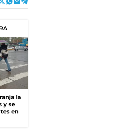
ORA
ranja la
s y se
rtes en