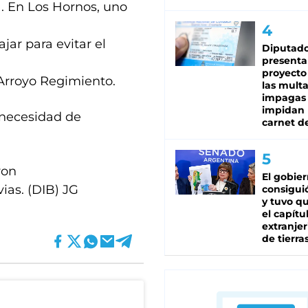
a. En Los Hornos, uno
jar para evitar el
Diputado
presenta
proyecto
 Arroyo Regimiento.
las mult
impagas
impidan 
 necesidad de
carnet d
ron
El gobie
ias. (DIB) JG
consiguió
y tuvo qu
el capítu
extranjer
de tierra