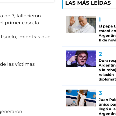
LAS MÁS LEÍDAS
 de 7, fallecieron
el primer caso, la
El papa 
estará en
Argentina
l suelo, mientras que
11 de no
Dura res
de las víctimas
Argentina
a la reba
relación
diplomát
Juan Pabl
único pa
llegó a la
 generaron
Argentin