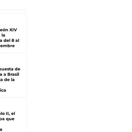
León XIV
 la
 del 8 al
viembre
puesta de
 a Brasil
ja de la
ica
o II, el
pa que
a