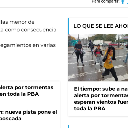
Para compartir:
ellas menor de
LO QUE SE LEE AH
ata como consecuencia
negamientos en varias
 alerta por tormentas
El tiempo: sube a na
 en toda la PBA
alerta por tormenta
esperan vientos fue
toda la PBA
: nueva pista pone el
mboscada