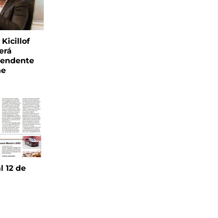
Kicillof
erá
tendente
ne
l 12 de
6