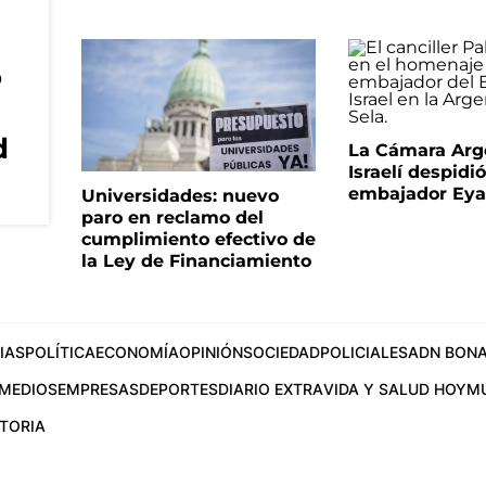
o
d
La Cámara Arg
Israelí despidió
embajador Eyal
Universidades: nuevo
paro en reclamo del
cumplimiento efectivo de
la Ley de Financiamiento
IAS
POLÍTICA
ECONOMÍA
OPINIÓN
SOCIEDAD
POLICIALES
ADN BONA
MEDIOS
EMPRESAS
DEPORTES
DIARIO EXTRA
VIDA Y SALUD HOY
M
STORIA