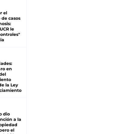
r el
 de casos
nosis:
 UCR le
ontroles"
ia
dades:
ro en
del
iento
de la Ley
ciamiento
o dio
nción a la
ropiedad
pero el