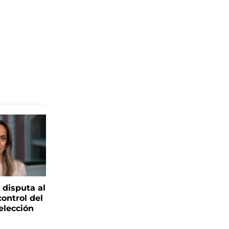
 disputa al
control del
elección
s