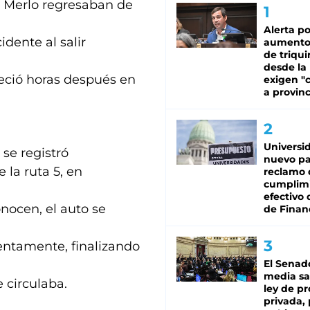
e Merlo regresaban de
Alerta po
dente al salir
aumento
de triqui
desde la
leció horas después en
exigen "c
a provinc
Universi
 se registró
nuevo pa
 la ruta 5, en
reclamo 
cumplim
efectivo 
nocen, el auto se
de Finan
entamente, finalizando
El Senad
media sa
 circulaba.
ley de p
privada, 