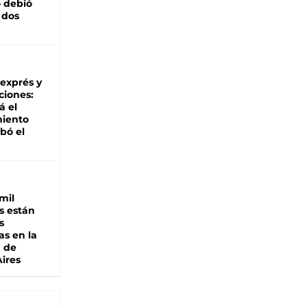
 debió
 dos
 exprés y
ciones:
á el
miento
bó el
mil
s están
s
as en la
a de
ires