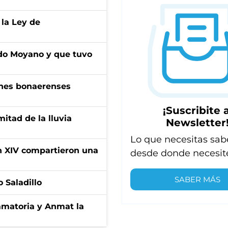
 la Ley de
do Moyano y que tuvo
enes bonaerenses
¡Suscribite a
itad de la lluvia
Newsletter
Lo que necesitas sab
ón XIV compartieron una
desde donde necesit
SABER MÁS
 Saladillo
amatoria y Anmat la