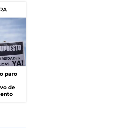
ORA
o paro
ivo de
iento