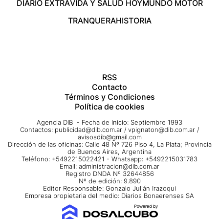
DIARIO EXTRA
VIDA Y SALUD HOY
MUNDO MOTOR
TRANQUERA
HISTORIA
RSS
Contacto
Términos y Condiciones
Política de cookies
Agencia DIB - Fecha de Inicio: Septiembre 1993
Contactos:
publicidad@dib.com.ar
/
vpignaton@dib.com.ar
/
avisosdib@gmail.com
Dirección de las oficinas: Calle 48 Nº 726 Piso 4, La Plata; Provincia
de Buenos Aires, Argentina
Teléfono: +5492215022421 - Whatsapp: +5492215031783
Email:
administracion@dib.com.ar
Registro DNDA Nº 32644856
Nº de edición: 9.890
Editor Responsable: Gonzalo Julián Irazoqui
Empresa propietaria del medio: Diarios Bonaerenses SA