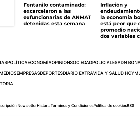
Fentanilo contaminado:
Inflación y
excarcelaron a las
endeudamiento 
exfuncionarias de ANMAT
la economía b
detenidas esta semana
está peor que 
promedio naci
dos variables 
IAS
POLÍTICA
ECONOMÍA
OPINIÓN
SOCIEDAD
POLICIALES
ADN BONA
MEDIOS
EMPRESAS
DEPORTES
DIARIO EXTRA
VIDA Y SALUD HOY
M
STORIA
scripción Newsletter
Historia
Términos y Condiciones
Política de cookies
RSS
.com
os Aires, Argentina