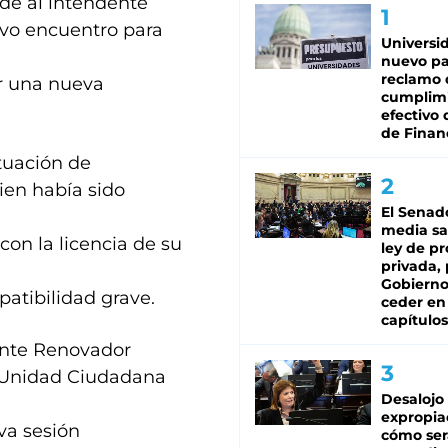
nde al intendente
evo encuentro para
Universi
nuevo pa
reclamo 
r una nueva
cumplim
efectivo 
de Finan
ituación de
uien había sido
El Senad
media sa
on la licencia de su
ley de p
privada, 
Gobierno
patibilidad grave.
ceder en
capítulos
rente Renovador
 Unidad Ciudadana
Desalojo
expropia
va sesión
cómo ser