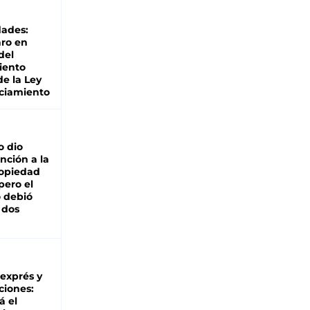
dades:
ro en
del
iento
de la Ley
ciamiento
o dio
nción a la
ropiedad
pero el
 debió
 dos
 exprés y
ciones:
á el