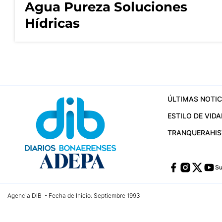
Agua Pureza Soluciones
Hídricas
ÚLTIMAS NOTIC
ESTILO DE VIDA
TRANQUERA
HI
Su
Agencia DIB - Fecha de Inicio: Septiembre 1993
Contactos:
publicidad@dib.com.ar
/
vpignaton@dib.com.ar
/
avisosdib@gmail
Dirección de las oficinas: Calle 48 Nº 726 Piso 4, La Plata; Provincia de Buen
Teléfono: +5492215022421 - Whatsapp: +5492215031783