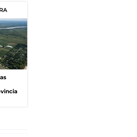
ORA
eas
ovincia