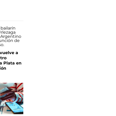
 vuelve a
atro
a Plata en
ión