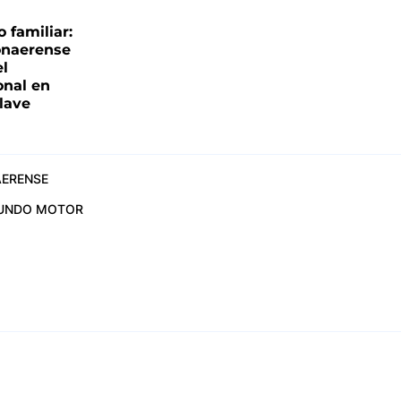
familiar:
onaerense
el
onal en
clave
ERENSE
UNDO MOTOR