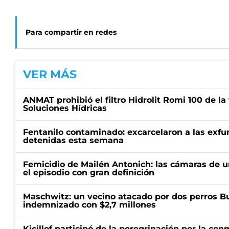
Para compartir en redes
VER MÁS
ANMAT prohibió el filtro Hidrolit Romi 100 de l
Soluciones Hídricas
Fentanilo contaminado: excarcelaron a las exf
detenidas esta semana
Femicidio de Mailén Antonich: las cámaras de u
el episodio con gran definición
Maschwitz: un vecino atacado por dos perros Bul
indemnizado con $2,7 millones
Kicillof participó de la peregrinación por la c