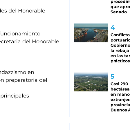
procedi
que apro
ades del Honorable
Senado
 funcionamiento
Conflicto
portuario
cretaria del Honorable
Gobierno 
la rebaja
en las tar
prácticos
andazzismo en
n preparatoria del
Casi 290 
hectárea
en mano
 principales
extranjer
provinci
Buenos A