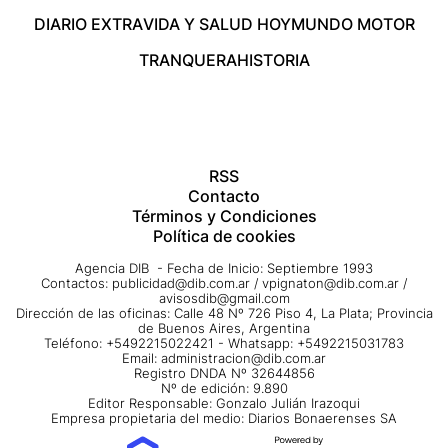
ESTILO DE VIDA
MEDIOS
EMPRESAS
DEPORTES
DIARIO EXTRA
VIDA Y SALUD HOY
MUNDO MOTOR
TRANQUERA
HISTORIA
RSS
Contacto
Términos y Condiciones
Política de cookies
Agencia DIB - Fecha de Inicio: Septiembre 1993
Contactos:
publicidad@dib.com.ar
/
vpignaton@dib.com.ar
/
avisosdib@gmail.com
Dirección de las oficinas: Calle 48 Nº 726 Piso 4, La Plata; Provincia
de Buenos Aires, Argentina
Teléfono: +5492215022421 - Whatsapp: +5492215031783
Email:
administracion@dib.com.ar
Registro DNDA Nº 32644856
Nº de edición: 9.890
Editor Responsable: Gonzalo Julián Irazoqui