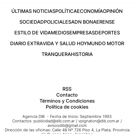
ÚLTIMAS NOTICIAS
POLÍTICA
ECONOMÍA
OPINIÓN
SOCIEDAD
POLICIALES
ADN BONAERENSE
ESTILO DE VIDA
MEDIOS
EMPRESAS
DEPORTES
DIARIO EXTRA
VIDA Y SALUD HOY
MUNDO MOTOR
TRANQUERA
HISTORIA
RSS
Contacto
Términos y Condiciones
Política de cookies
Agencia DIB - Fecha de Inicio: Septiembre 1993
Contactos:
publicidad@dib.com.ar
/
vpignaton@dib.com.ar
/
avisosdib@gmail.com
Dirección de las oficinas: Calle 48 Nº 726 Piso 4, La Plata; Provincia