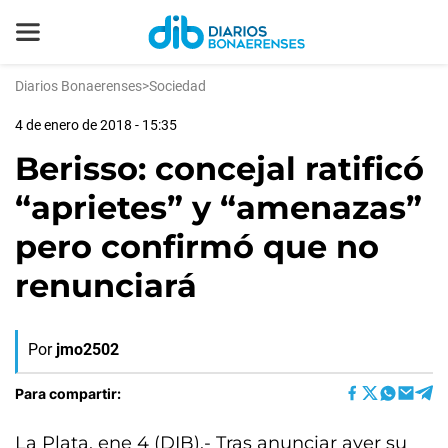
Diarios Bonaerenses
>
Sociedad
4 de enero de 2018 - 15:35
Berisso: concejal ratificó
“aprietes” y “amenazas”
pero confirmó que no
renunciará
Por
jmo2502
Para compartir:
La Plata, ene 4 (DIB).- Tras anunciar ayer su