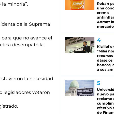
 la minoría”.
Roban pa
una cono
crema
antiinfla
Anmat la 
esidenta de la Suprema
mercado
e para que no avance el
áctica desempató la
Kicillof e
"Milei no
recursos
dárselos 
bancos, a
a sus am
ostuvieron la necesidad
Universi
o legisladores votaron
nuevo pa
reclamo 
cumplim
istrado.
efectivo 
de Finan