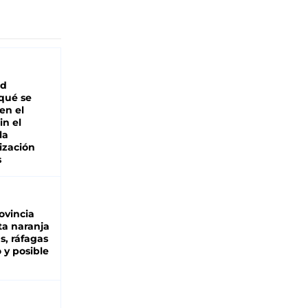
ad
 qué se
en el
in el
la
ización
s
ovincia
ta naranja
as, ráfagas
 y posible