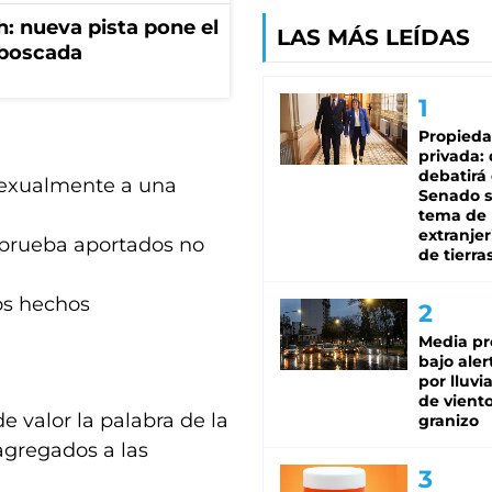
: nueva pista pone el
LAS MÁS LEÍDAS
mboscada
Propied
privada:
debatirá 
 sexualmente a una
Senado s
tema de 
extranjer
 prueba aportados no
de tierra
los hechos
Media pr
bajo aler
por lluvi
de viento
de valor la palabra de la
granizo
agregados a las