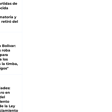
rtidas de
cida
matoria y
retiró del
n Bolívar:
s roba
 para
a los
 la timba,
igos"
dades:
ro en
del
iento
de la Ley
ciamiento