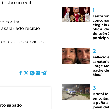
n (hubo un edil
Lanzaro
concurso
 en contra
elegir la
 asalariado recibió
oficial de
de León 
participa
on que los servicios
Falleció 
sanatorio
Jorge Mes
padre de
Messi
Brutal fe
en Luján
a puñala
arto sábado
joven de