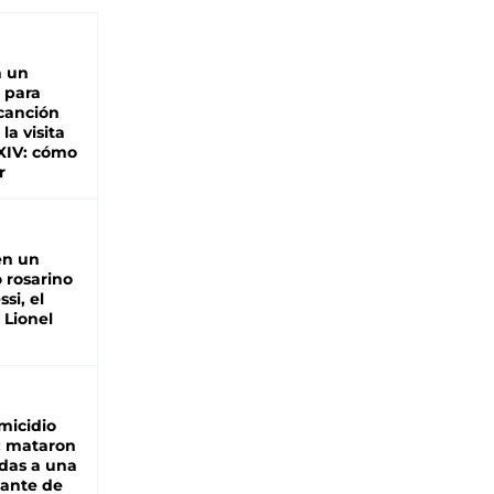
n un
 para
 canción
 la visita
XIV: cómo
r
en un
 rosarino
si, el
 Lionel
micidio
: mataron
das a una
lante de