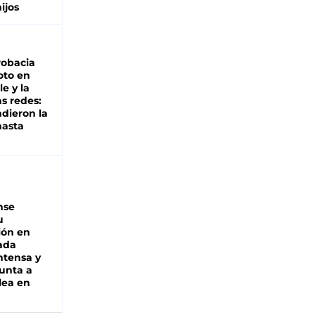
hijos
robacia
oto en
le y la
as redes:
ndieron la
hasta
nse
u
ión en
ada
intensa y
unta a
lea en