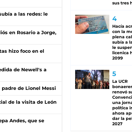
sus tres 
ubía a las redes: le
Hacía ac
con la m
diós en Rosario a Jorge,
plena cal
subía a l
le suspe
tas hizo foco en el
licenica 
2099
edida de Newell's a
La UCR
bonaere
l padre de Lionel Messi
renovó s
Convenc
ial de la visita de León
una jorn
política 
ahora ap
dar la pe
cepa Andes, que se
2027