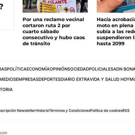
?
Por una reclamo vecinal
Hacía acrobaci
cortaron ruta 2 por
moto en plena c
cuarto sábado
subía a las rede
consecutivo y hubo caos
suspendieron l
de tránsito
hasta 2099
IAS
POLÍTICA
ECONOMÍA
OPINIÓN
SOCIEDAD
POLICIALES
ADN BONA
MEDIOS
EMPRESAS
DEPORTES
DIARIO EXTRA
VIDA Y SALUD HOY
M
STORIA
scripción Newsletter
Historia
Términos y Condiciones
Política de cookies
RSS
.com