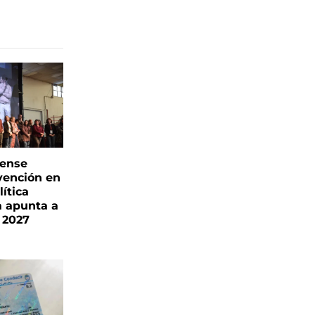
rense
vención en
ítica
a apunta a
 2027