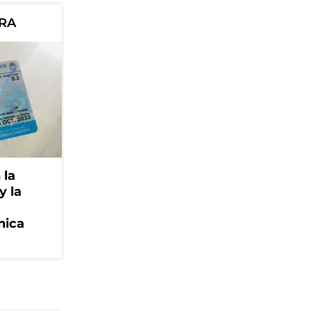
ORA
 la
y la
nica