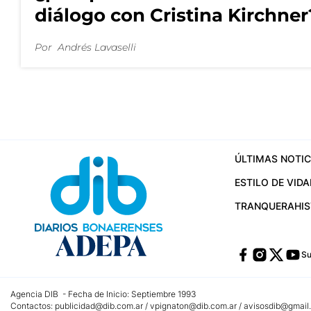
diálogo con Cristina Kirchner
Por
Andrés Lavaselli
ÚLTIMAS NOTIC
ESTILO DE VIDA
TRANQUERA
HI
Su
Agencia DIB - Fecha de Inicio: Septiembre 1993
Contactos:
publicidad@dib.com.ar
/
vpignaton@dib.com.ar
/
avisosdib@gmail