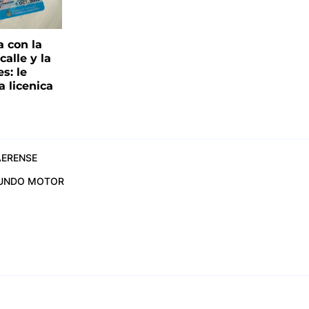
a con la
alle y la
s: le
a licenica
ERENSE
UNDO MOTOR