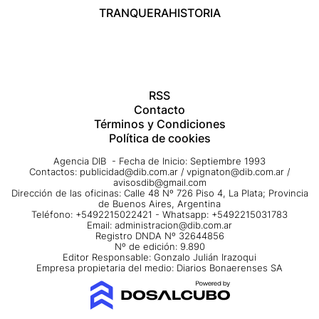
TRANQUERA
HISTORIA
RSS
Contacto
Términos y Condiciones
Política de cookies
Agencia DIB - Fecha de Inicio: Septiembre 1993
Contactos:
publicidad@dib.com.ar
/
vpignaton@dib.com.ar
/
avisosdib@gmail.com
Dirección de las oficinas: Calle 48 Nº 726 Piso 4, La Plata; Provincia
de Buenos Aires, Argentina
Teléfono: +5492215022421 - Whatsapp: +5492215031783
Email:
administracion@dib.com.ar
Registro DNDA Nº 32644856
Nº de edición: 9.890
Editor Responsable: Gonzalo Julián Irazoqui
Empresa propietaria del medio: Diarios Bonaerenses SA