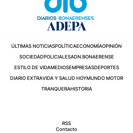
ÚLTIMAS NOTICIAS
POLÍTICA
ECONOMÍA
OPINIÓN
SOCIEDAD
POLICIALES
ADN BONAERENSE
ESTILO DE VIDA
MEDIOS
EMPRESAS
DEPORTES
DIARIO EXTRA
VIDA Y SALUD HOY
MUNDO MOTOR
TRANQUERA
HISTORIA
RSS
Contacto