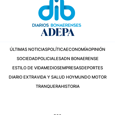
ÚLTIMAS NOTICIAS
POLÍTICA
ECONOMÍA
OPINIÓN
SOCIEDAD
POLICIALES
ADN BONAERENSE
ESTILO DE VIDA
MEDIOS
EMPRESAS
DEPORTES
DIARIO EXTRA
VIDA Y SALUD HOY
MUNDO MOTOR
TRANQUERA
HISTORIA