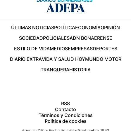
ÚLTIMAS NOTICIAS
POLÍTICA
ECONOMÍA
OPINIÓN
SOCIEDAD
POLICIALES
ADN BONAERENSE
ESTILO DE VIDA
MEDIOS
EMPRESAS
DEPORTES
DIARIO EXTRA
VIDA Y SALUD HOY
MUNDO MOTOR
TRANQUERA
HISTORIA
RSS
Contacto
Términos y Condiciones
Política de cookies
Agencia DIB - Fecha de Inicio: Septiembre 1993