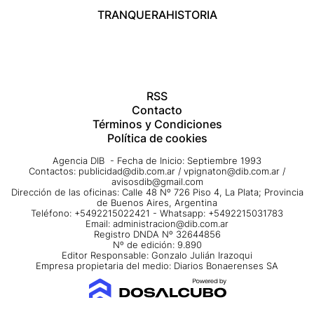
TRANQUERA
HISTORIA
RSS
Contacto
Términos y Condiciones
Política de cookies
Agencia DIB - Fecha de Inicio: Septiembre 1993
Contactos:
publicidad@dib.com.ar
/
vpignaton@dib.com.ar
/
avisosdib@gmail.com
Dirección de las oficinas: Calle 48 Nº 726 Piso 4, La Plata; Provincia
de Buenos Aires, Argentina
Teléfono: +5492215022421 - Whatsapp: +5492215031783
Email:
administracion@dib.com.ar
Registro DNDA Nº 32644856
Nº de edición: 9.890
Editor Responsable: Gonzalo Julián Irazoqui
Empresa propietaria del medio: Diarios Bonaerenses SA