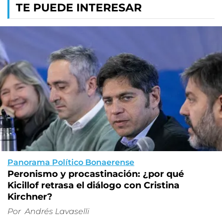
TE PUEDE INTERESAR
Panorama Político Bonaerense
Peronismo y procastinación: ¿por qué
Kicillof retrasa el diálogo con Cristina
Kirchner?
Por
Andrés Lavaselli