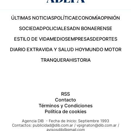
ÚLTIMAS NOTICIAS
POLÍTICA
ECONOMÍA
OPINIÓN
SOCIEDAD
POLICIALES
ADN BONAERENSE
ESTILO DE VIDA
MEDIOS
EMPRESAS
DEPORTES
DIARIO EXTRA
VIDA Y SALUD HOY
MUNDO MOTOR
TRANQUERA
HISTORIA
RSS
Contacto
Términos y Condiciones
Política de cookies
Agencia DIB - Fecha de Inicio: Septiembre 1993
Contactos:
publicidad@dib.com.ar
/
vpignaton@dib.com.ar
/
avisosdib@gmail.com