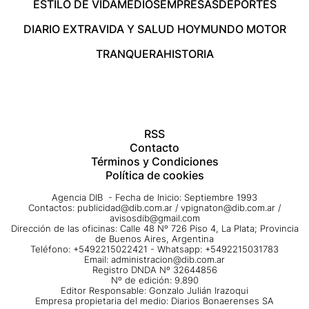
ESTILO DE VIDA
MEDIOS
EMPRESAS
DEPORTES
DIARIO EXTRA
VIDA Y SALUD HOY
MUNDO MOTOR
TRANQUERA
HISTORIA
RSS
Contacto
Términos y Condiciones
Política de cookies
Agencia DIB - Fecha de Inicio: Septiembre 1993
Contactos:
publicidad@dib.com.ar
/
vpignaton@dib.com.ar
/
avisosdib@gmail.com
Dirección de las oficinas: Calle 48 Nº 726 Piso 4, La Plata; Provincia
de Buenos Aires, Argentina
Teléfono: +5492215022421 - Whatsapp: +5492215031783
Email:
administracion@dib.com.ar
Registro DNDA Nº 32644856
Nº de edición: 9.890
Editor Responsable: Gonzalo Julián Irazoqui
Empresa propietaria del medio: Diarios Bonaerenses SA