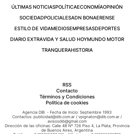
ÚLTIMAS NOTICIAS
POLÍTICA
ECONOMÍA
OPINIÓN
SOCIEDAD
POLICIALES
ADN BONAERENSE
ESTILO DE VIDA
MEDIOS
EMPRESAS
DEPORTES
DIARIO EXTRA
VIDA Y SALUD HOY
MUNDO MOTOR
TRANQUERA
HISTORIA
RSS
Contacto
Términos y Condiciones
Política de cookies
Agencia DIB - Fecha de Inicio: Septiembre 1993
Contactos:
publicidad@dib.com.ar
/
vpignaton@dib.com.ar
/
avisosdib@gmail.com
Dirección de las oficinas: Calle 48 Nº 726 Piso 4, La Plata; Provincia
de Buenos Aires, Argentina