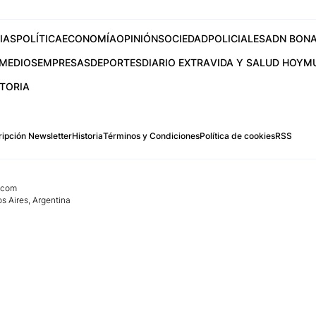
IAS
POLÍTICA
ECONOMÍA
OPINIÓN
SOCIEDAD
POLICIALES
ADN BONA
MEDIOS
EMPRESAS
DEPORTES
DIARIO EXTRA
VIDA Y SALUD HOY
M
STORIA
ipción Newsletter
Historia
Términos y Condiciones
Política de cookies
RSS
.com
os Aires, Argentina