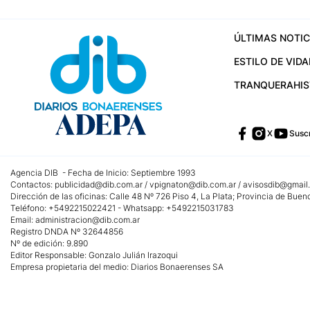
ÚLTIMAS NOTIC
ESTILO DE VIDA
TRANQUERA
HI
X
Suscr
Agencia DIB - Fecha de Inicio: Septiembre 1993
Contactos:
publicidad@dib.com.ar
/
vpignaton@dib.com.ar
/
avisosdib@gmail
Dirección de las oficinas: Calle 48 Nº 726 Piso 4, La Plata; Provincia de Buen
Teléfono: +5492215022421 - Whatsapp: +5492215031783
Email:
administracion@dib.com.ar
Registro DNDA Nº 32644856
Nº de edición: 9.890
Editor Responsable: Gonzalo Julián Irazoqui
Empresa propietaria del medio: Diarios Bonaerenses SA