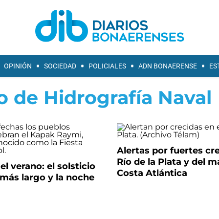
OPINIÓN
SOCIEDAD
POLICIALES
ADN BONAERENSE
ES
o de Hidrografía Naval
Alertas por fuertes cr
Río de la Plata y del m
l verano: el solsticio
Costa Atlántica
a más largo y la noche