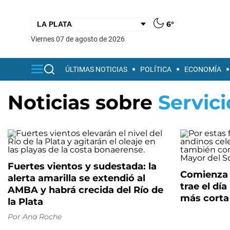
6°
viernes 07 de agosto de 2026
ÚLTIMAS NOTICIAS
POLÍTICA
ECONOMÍA
Noticias sobre
Servici
Fuertes vientos y sudestada: la
Comienza e
alerta amarilla se extendió al
trae el dí
AMBA y habrá crecida del Río de
más corta
la Plata
Por
Ana Roche