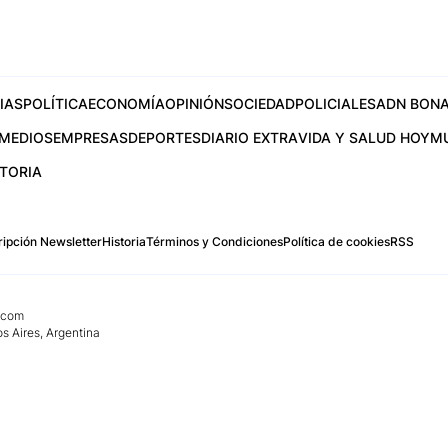
IAS
POLÍTICA
ECONOMÍA
OPINIÓN
SOCIEDAD
POLICIALES
ADN BONA
MEDIOS
EMPRESAS
DEPORTES
DIARIO EXTRA
VIDA Y SALUD HOY
M
STORIA
ipción Newsletter
Historia
Términos y Condiciones
Política de cookies
RSS
.com
os Aires, Argentina