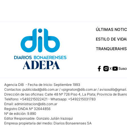
ÚLTIMAS NOTIC
ESTILO DE VIDA
TRANQUERA
HI
X
Suscr
Agencia DIB - Fecha de Inicio: Septiembre 1993
Contactos:
publicidad@dib.com.ar
/
vpignaton@dib.com.ar
/
avisosdib@gmail
Dirección de las oficinas: Calle 48 Nº 726 Piso 4, La Plata; Provincia de Buen
Teléfono: +5492215022421 - Whatsapp: +5492215031783
Email:
administracion@dib.com.ar
Registro DNDA Nº 32644856
Nº de edición: 9.890
Editor Responsable: Gonzalo Julián Irazoqui
Empresa propietaria del medio: Diarios Bonaerenses SA