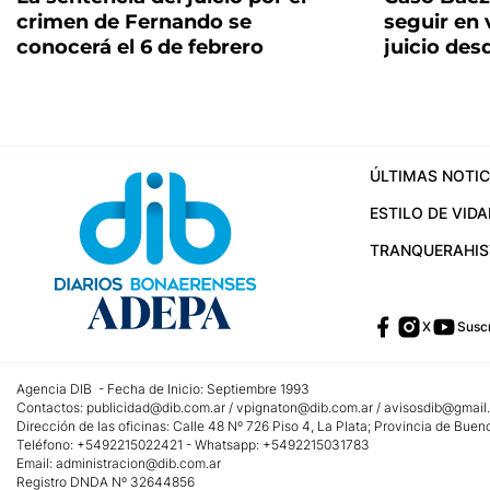
crimen de Fernando se
seguir en v
conocerá el 6 de febrero
juicio des
ÚLTIMAS NOTIC
ESTILO DE VIDA
TRANQUERA
HI
X
Suscr
Agencia DIB - Fecha de Inicio: Septiembre 1993
Contactos:
publicidad@dib.com.ar
/
vpignaton@dib.com.ar
/
avisosdib@gmail
Dirección de las oficinas: Calle 48 Nº 726 Piso 4, La Plata; Provincia de Buen
Teléfono: +5492215022421 - Whatsapp: +5492215031783
Email:
administracion@dib.com.ar
Registro DNDA Nº 32644856