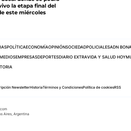
ivo la etapa final del
de este miércoles
IAS
POLÍTICA
ECONOMÍA
OPINIÓN
SOCIEDAD
POLICIALES
ADN BONA
MEDIOS
EMPRESAS
DEPORTES
DIARIO EXTRA
VIDA Y SALUD HOY
M
STORIA
ipción Newsletter
Historia
Términos y Condiciones
Política de cookies
RSS
.com
os Aires, Argentina