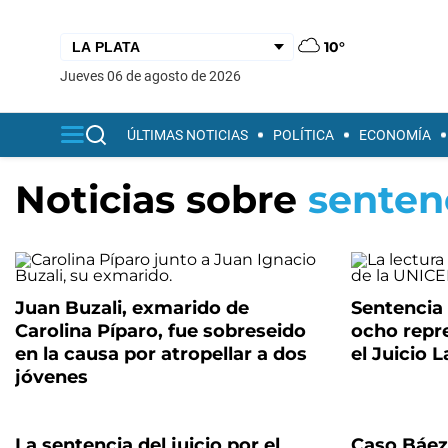
10°
jueves 06 de agosto de 2026
ÚLTIMAS NOTICIAS
POLÍTICA
ECONOMÍA
Noticias sobre
senten
Juan Buzali, exmarido de
Sentencia 
Carolina Píparo, fue sobreseido
ocho repr
en la causa por atropellar a dos
el Juicio 
jóvenes
La sentencia del juicio por el
Caso Báez