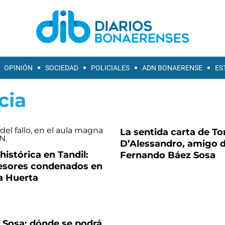
OPINIÓN
SOCIEDAD
POLICIALES
ADN BONAERENSE
ES
cia
La sentida carta de T
D’Alessandro, amigo 
histórica en Tandil:
Fernando Báez Sosa
esores condenados en
La Huerta
 Sosa: dónde se podrá