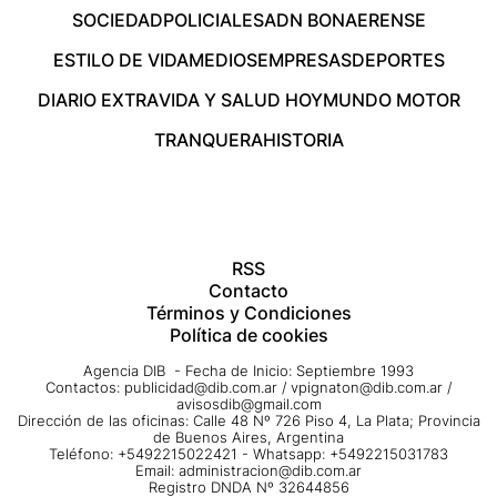
SOCIEDAD
POLICIALES
ADN BONAERENSE
ESTILO DE VIDA
MEDIOS
EMPRESAS
DEPORTES
DIARIO EXTRA
VIDA Y SALUD HOY
MUNDO MOTOR
TRANQUERA
HISTORIA
RSS
Contacto
Términos y Condiciones
Política de cookies
Agencia DIB - Fecha de Inicio: Septiembre 1993
Contactos:
publicidad@dib.com.ar
/
vpignaton@dib.com.ar
/
avisosdib@gmail.com
Dirección de las oficinas: Calle 48 Nº 726 Piso 4, La Plata; Provincia
de Buenos Aires, Argentina
Teléfono: +5492215022421 - Whatsapp: +5492215031783
Email:
administracion@dib.com.ar
Registro DNDA Nº 32644856