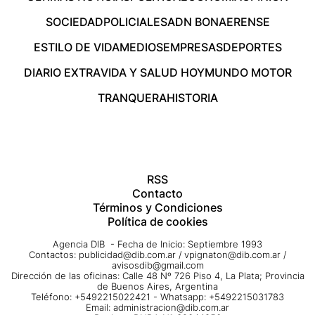
SOCIEDAD
POLICIALES
ADN BONAERENSE
ESTILO DE VIDA
MEDIOS
EMPRESAS
DEPORTES
DIARIO EXTRA
VIDA Y SALUD HOY
MUNDO MOTOR
TRANQUERA
HISTORIA
RSS
Contacto
Términos y Condiciones
Política de cookies
Agencia DIB - Fecha de Inicio: Septiembre 1993
Contactos:
publicidad@dib.com.ar
/
vpignaton@dib.com.ar
/
avisosdib@gmail.com
Dirección de las oficinas: Calle 48 Nº 726 Piso 4, La Plata; Provincia
de Buenos Aires, Argentina
Teléfono: +5492215022421 - Whatsapp: +5492215031783
Email:
administracion@dib.com.ar