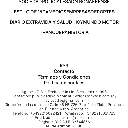
SOCIEDAD
POLICIALES
ADN BONAERENSE
ESTILO DE VIDA
MEDIOS
EMPRESAS
DEPORTES
DIARIO EXTRA
VIDA Y SALUD HOY
MUNDO MOTOR
TRANQUERA
HISTORIA
RSS
Contacto
Términos y Condiciones
Política de cookies
Agencia DIB - Fecha de Inicio: Septiembre 1993
Contactos:
publicidad@dib.com.ar
/
vpignaton@dib.com.ar
/
avisosdib@gmail.com
Dirección de las oficinas: Calle 48 Nº 726 Piso 4, La Plata; Provincia
de Buenos Aires, Argentina
Teléfono: +5492215022421 - Whatsapp: +5492215031783
Email:
administracion@dib.com.ar
Registro DNDA Nº 32644856
Nº de edición: 9.890