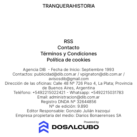
TRANQUERA
HISTORIA
RSS
Contacto
Términos y Condiciones
Política de cookies
Agencia DIB - Fecha de Inicio: Septiembre 1993
Contactos:
publicidad@dib.com.ar
/
vpignaton@dib.com.ar
/
avisosdib@gmail.com
Dirección de las oficinas: Calle 48 Nº 726 Piso 4, La Plata; Provincia
de Buenos Aires, Argentina
Teléfono: +5492215022421 - Whatsapp: +5492215031783
Email:
administracion@dib.com.ar
Registro DNDA Nº 32644856
Nº de edición: 9.890
Editor Responsable: Gonzalo Julián Irazoqui
Empresa propietaria del medio: Diarios Bonaerenses SA