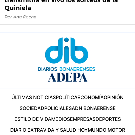
transmitirá en vivo los sorteos de la
Quiniela
Por
Ana Roche
ÚLTIMAS NOTICIAS
POLÍTICA
ECONOMÍA
OPINIÓN
SOCIEDAD
POLICIALES
ADN BONAERENSE
ESTILO DE VIDA
MEDIOS
EMPRESAS
DEPORTES
DIARIO EXTRA
VIDA Y SALUD HOY
MUNDO MOTOR