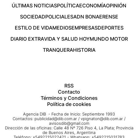
ÚLTIMAS NOTICIAS
POLÍTICA
ECONOMÍA
OPINIÓN
SOCIEDAD
POLICIALES
ADN BONAERENSE
ESTILO DE VIDA
MEDIOS
EMPRESAS
DEPORTES
DIARIO EXTRA
VIDA Y SALUD HOY
MUNDO MOTOR
TRANQUERA
HISTORIA
RSS
Contacto
Términos y Condiciones
Política de cookies
Agencia DIB - Fecha de Inicio: Septiembre 1993
Contactos:
publicidad@dib.com.ar
/
vpignaton@dib.com.ar
/
avisosdib@gmail.com
Dirección de las oficinas: Calle 48 Nº 726 Piso 4, La Plata; Provincia
de Buenos Aires, Argentina
Teléfono: +5492215022421 - Whatsapp: +5492215031783