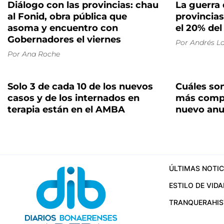
Diálogo con las provincias: chau
La guerra 
al Fonid, obra pública que
provincia
asoma y encuentro con
el 20% del
Gobernadores el viernes
Por
Andrés La
Por
Ana Roche
Solo 3 de cada 10 de los nuevos
Cuáles son
casos y de los internados en
más compl
terapia están en el AMBA
nuevo anu
ÚLTIMAS NOTIC
ESTILO DE VIDA
TRANQUERA
HI