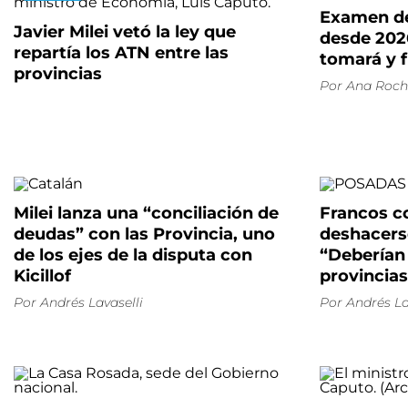
Examen de
Javier Milei vetó la ley que
desde 202
repartía los ATN entre las
tomará y f
provincias
Por
Ana Roch
Milei lanza una “conciliación de
Francos co
deudas” con las Provincia, uno
deshacerse
de los ejes de la disputa con
“Deberían
Kicillof
provincias
Por
Andrés Lavaselli
Por
Andrés La