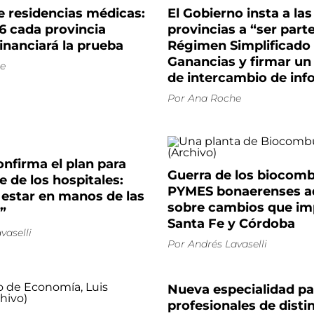
 residencias médicas:
El Gobierno insta a las
6 cada provincia
provincias a “ser parte
inanciará la prueba
Régimen Simplificado
Ganancias y firmar un
e
de intercambio de in
Por
Ana Roche
nfirma el plan para
Guerra de los biocomb
 de los hospitales:
PYMES bonaerenses a
 estar en manos de las
sobre cambios que im
”
Santa Fe y Córdoba
vaselli
Por
Andrés Lavaselli
Nueva especialidad pa
profesionales de disti