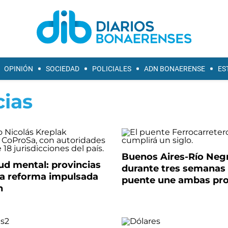
OPINIÓN
SOCIEDAD
POLICIALES
ADN BONAERENSE
ES
cias
Buenos Aires-Río Neg
ud mental: provincias
durante tres semanas 
la reforma impulsada
puente une ambas pro
n