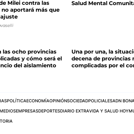
de Milei contra las
Salud Mental Comunit
s no aportará más que
 ajuste
vaselli
 las ocho provincias
Una por una, la situaci
icadas y cómo será el
decena de provincias
ncio del aislamiento
complicadas por el co
IAS
POLÍTICA
ECONOMÍA
OPINIÓN
SOCIEDAD
POLICIALES
ADN BONA
MEDIOS
EMPRESAS
DEPORTES
DIARIO EXTRA
VIDA Y SALUD HOY
M
STORIA