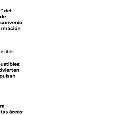
” del
 de
 convenio
formación
ustibles:
dvierten
pulsan
ra
ntas áreas: