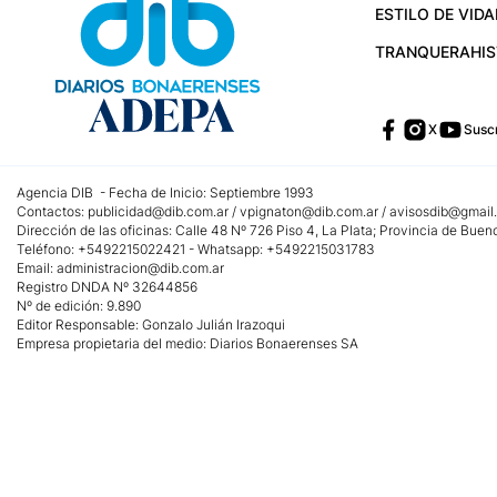
ESTILO DE VIDA
TRANQUERA
HI
X
Suscr
Agencia DIB - Fecha de Inicio: Septiembre 1993
Contactos:
publicidad@dib.com.ar
/
vpignaton@dib.com.ar
/
avisosdib@gmail
Dirección de las oficinas: Calle 48 Nº 726 Piso 4, La Plata; Provincia de Buen
Teléfono: +5492215022421 - Whatsapp: +5492215031783
Email:
administracion@dib.com.ar
Registro DNDA Nº 32644856
Nº de edición: 9.890
Editor Responsable: Gonzalo Julián Irazoqui
Empresa propietaria del medio: Diarios Bonaerenses SA