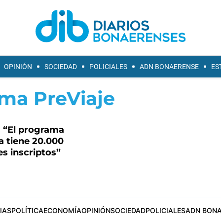
OPINIÓN
SOCIEDAD
POLICIALES
ADN BONAERENSE
ES
ma PreViaje
 “El programa
a tiene 20.000
s inscriptos”
IAS
POLÍTICA
ECONOMÍA
OPINIÓN
SOCIEDAD
POLICIALES
ADN BONA