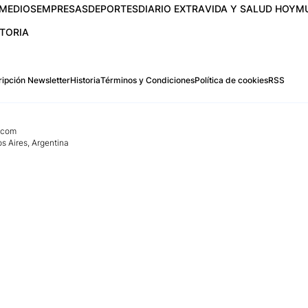
MEDIOS
EMPRESAS
DEPORTES
DIARIO EXTRA
VIDA Y SALUD HOY
M
STORIA
ipción Newsletter
Historia
Términos y Condiciones
Política de cookies
RSS
.com
os Aires, Argentina