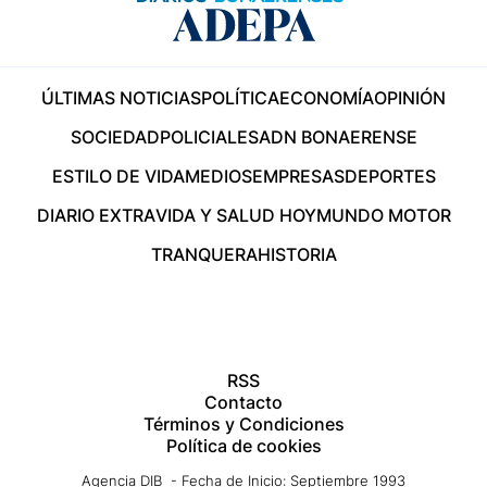
ÚLTIMAS NOTICIAS
POLÍTICA
ECONOMÍA
OPINIÓN
SOCIEDAD
POLICIALES
ADN BONAERENSE
ESTILO DE VIDA
MEDIOS
EMPRESAS
DEPORTES
DIARIO EXTRA
VIDA Y SALUD HOY
MUNDO MOTOR
TRANQUERA
HISTORIA
RSS
Contacto
Términos y Condiciones
Política de cookies
Agencia DIB - Fecha de Inicio: Septiembre 1993