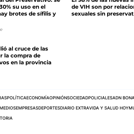
l del Preservativo: se
El 98% de las nuevas i
30% su uso en el
de VIH son por relaci
y brotes de sífilis y
sexuales sin preservat
e
lió al cruce de las
or la compra de
vos en la provincia
IAS
POLÍTICA
ECONOMÍA
OPINIÓN
SOCIEDAD
POLICIALES
ADN BONA
MEDIOS
EMPRESAS
DEPORTES
DIARIO EXTRA
VIDA Y SALUD HOY
M
STORIA