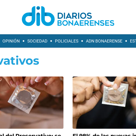
OPINIÓN
SOCIEDAD
POLICIALES
ADN BONAERENSE
ES
vativos