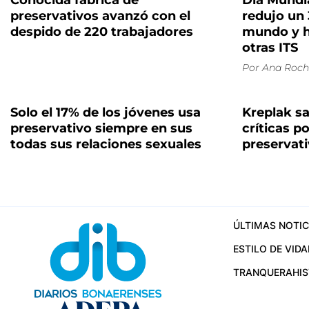
Conocida fábrica de
Día Mundia
preservativos avanzó con el
redujo un 
despido de 220 trabajadores
mundo y ha
otras ITS
Por
Ana Roch
Solo el 17% de los jóvenes usa
Kreplak sa
preservativo siempre en sus
críticas p
todas sus relaciones sexuales
preservati
ÚLTIMAS NOTIC
ESTILO DE VIDA
TRANQUERA
HI