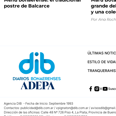
Menú bonaerense: el tradicional
Maru Bota
postre de Balcarce
grande de
y una cole
Por
Ana Roch
ÚLTIMAS NOTIC
ESTILO DE VIDA
TRANQUERA
HI
X
Suscr
Agencia DIB - Fecha de Inicio: Septiembre 1993
Contactos:
publicidad@dib.com.ar
/
vpignaton@dib.com.ar
/
avisosdib@gmail
Dirección de las oficinas: Calle 48 Nº 726 Piso 4, La Plata; Provincia de Buen