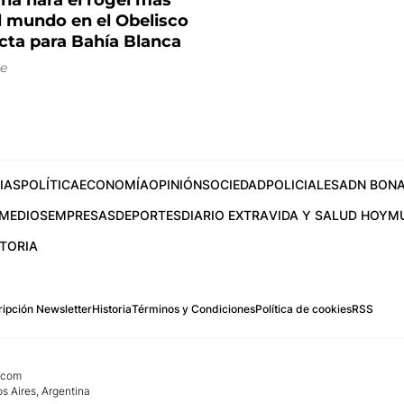
na hará el rogel más
l mundo en el Obelisco
cta para Bahía Blanca
e
IAS
POLÍTICA
ECONOMÍA
OPINIÓN
SOCIEDAD
POLICIALES
ADN BONA
MEDIOS
EMPRESAS
DEPORTES
DIARIO EXTRA
VIDA Y SALUD HOY
M
STORIA
ipción Newsletter
Historia
Términos y Condiciones
Política de cookies
RSS
.com
os Aires, Argentina